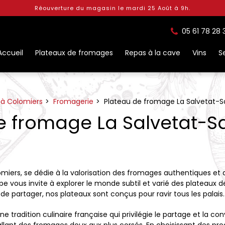
Réouverture du magasin le mardi 25 Août à 9h.
05 61 78 28 
Accueil
Plateaux de fromages
Repas à la cave
Vins
S
 à Colomiers
Fromagerie
Plateau de fromage La Salvetat-Sa
e fromage La Salvetat-Sa
iers, se dédie à la valorisation des fromages authentiques et 
uipe vous invite à explorer le monde subtil et varié des plateaux
de partager, nos plateaux sont conçus pour ravir tous les palais.
 tradition culinaire française qui privilégie le partage et la c