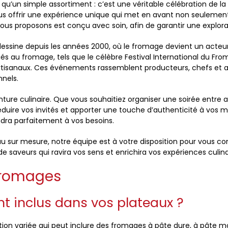
 qu’un simple assortiment : c’est une véritable célébration de 
offrir une expérience unique qui met en avant non seulement la
nous proposons est conçu avec soin, afin de garantir une explo
essine depuis les années 2000, où le fromage devient un acteu
 au fromage, tels que le célèbre Festival International du Froma
s artisanaux. Ces événements rassemblent producteurs, chefs e
nnels.
enture culinaire. Que vous souhaitiez organiser une soirée entre
duire vos invités et apporter une touche d’authenticité à vos 
ndra parfaitement à vos besoins.
 sur mesure, notre équipe est à votre disposition pour vous con
e saveurs qui ravira vos sens et enrichira vos expériences culina
Fromages
t inclus dans vos plateaux ?
n variée qui peut inclure des fromages à pâte dure, à pâte mo