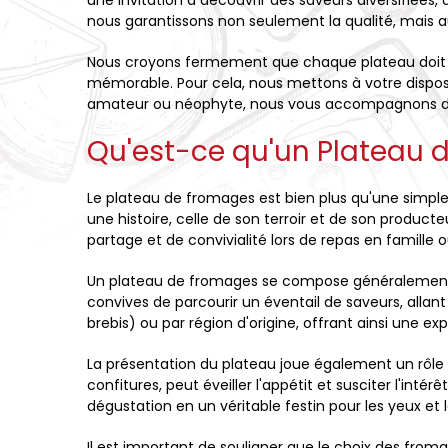
une invitation à découvrir des saveurs diversifiées
nous garantissons non seulement la qualité, mais au
Nous croyons fermement que chaque plateau doit ê
mémorable. Pour cela, nous mettons à votre disposi
amateur ou néophyte, nous vous accompagnons dans
Qu'est-ce qu'un Plateau 
Le plateau de fromages est bien plus qu'une simple
une histoire, celle de son terroir et de son produ
partage et de convivialité lors de repas en famille 
Un plateau de fromages se compose généralement d'u
convives de parcourir un éventail de saveurs, allan
brebis) ou par région d'origine, offrant ainsi une exp
La présentation du plateau joue également un rôle
confitures, peut éveiller l'appétit et susciter l'int
dégustation en un véritable festin pour les yeux et l
Il est important de souligner que le choix des fr