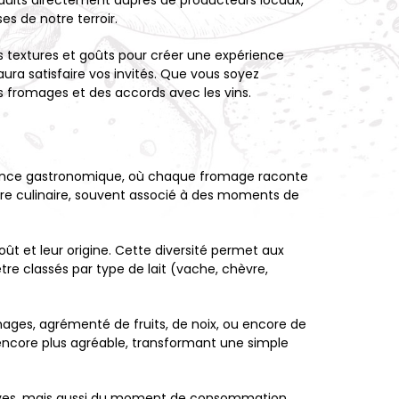
roduits directement auprès de producteurs locaux,
s de notre terroir.
textures et goûts pour créer une expérience
ura satisfaire vos invités. Que vous soyez
fromages et des accords avec les vins.
périence gastronomique, où chaque fromage raconte
ture culinaire, souvent associé à des moments de
t et leur origine. Cette diversité permet aux
re classés par type de lait (vache, chèvre,
ages, agrémenté de fruits, de noix, ou encore de
nt encore plus agréable, transformant une simple
nvives, mais aussi du moment de consommation.