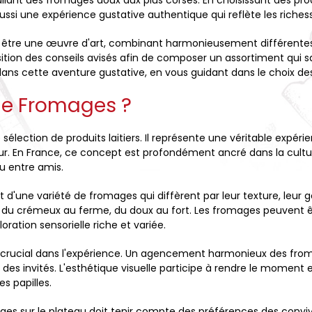
, allant des fromages doux aux plus corsés. En choisissant des p
ssi une expérience gustative authentique qui reflète les richesse
tre une œuvre d'art, combinant harmonieusement différentes 
tion des conseils avisés afin de composer un assortiment qui sa
 cette aventure gustative, en vous guidant dans le choix des 
de Fromages ?
 sélection de produits laitiers. Il représente une véritable ex
cteur. En France, ce concept est profondément ancré dans la cul
ou entre amis.
ne variété de fromages qui diffèrent par leur texture, leur goû
t du crémeux au ferme, du doux au fort. Les fromages peuvent êt
loration sensorielle riche et variée.
 crucial dans l'expérience. Un agencement harmonieux des from
érêt des invités. L'esthétique visuelle participe à rendre le mome
es papilles.
omages sur le plateau doit tenir compte des préférences des co