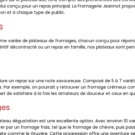
celui conçu pour un repas principal. La Fromagerie Jeannot propo
ion et à chaque type de public.
s
e variée de plateaux de fromages, chacun conçu pour répondr
péritif décontracté ou un repas en famille, nos plateaux sont pen
clure un repas sur une note savoureuse. Composé de 5 à 7 varié
urs. Par exemple, on pourrait y retrouver un fromage crémeux 
et de satisfaire à la fois les amateurs de douceur et ceux en q
ges
ateau dégustation est une excellente option. Avec environ 10 vari
r par un fromage frais, tel que le fromage de chèvre, puis pas
te comme le Gruyère. Cette progression offre une aventure sens