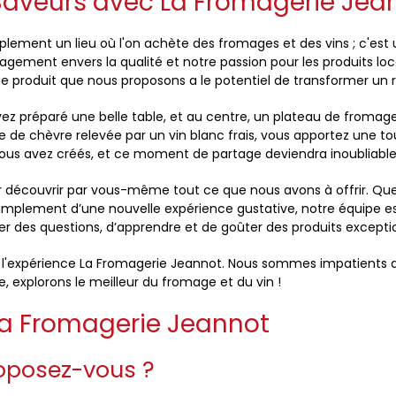
Saveurs avec La Fromagerie Jea
lement un lieu où l'on achète des fromages et des vins ; c'est u
gagement envers la qualité et notre passion pour les produits l
 produit que nous proposons a le potentiel de transformer un 
avez préparé une belle table, et au centre, un plateau de fro
e de chèvre relevée par un vin blanc frais, vous apportez une tou
vous avez créés, et ce moment de partage deviendra inoubliable
 découvrir par vous-même tout ce que nous avons à offrir. Que
implement d’une nouvelle expérience gustative, notre équipe est
r des questions, d’apprendre et de goûter des produits exception
s l'expérience La Fromagerie Jeannot. Nous sommes impatients de
explorons le meilleur du fromage et du vin !
La Fromagerie Jeannot
oposez-vous ?