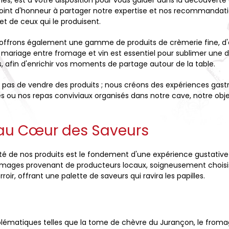
és, est à votre disposition pour vous guider dans la découvert
point d'honneur à partager notre expertise et nos recommanda
et de ceux qui le produisent.
 offrons également une gamme de produits de crèmerie fine, d'ép
mariage entre fromage et vin est essentiel pour sublimer une d
 afin d'enrichir vos moments de partage autour de la table.
 pas de vendre des produits ; nous créons des expériences gas
u nos repas conviviaux organisés dans notre cave, notre objec
 au Cœur des Saveurs
ité de nos produits est le fondement d'une expérience gustati
mages provenant de producteurs locaux, soigneusement choisis p
ir, offrant une palette de saveurs qui ravira les papilles.
matiques telles que la tome de chèvre du Jurançon, le fromage