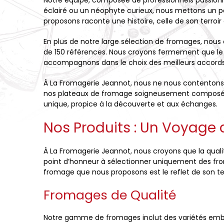
Notre équipe, composée de professionnels passionn
éclairé ou un néophyte curieux, nous mettons un 
proposons raconte une histoire, celle de son terroir 
En plus de notre large sélection de fromages, nous
de 150 références. Nous croyons fermement que le 
accompagnons dans le choix des meilleurs accords,
À La Fromagerie Jeannot, nous ne nous contentons
nos plateaux de fromage soigneusement composés o
unique, propice à la découverte et aux échanges.
Nos Produits : Un Voyage
À La Fromagerie Jeannot, nous croyons que la qual
point d’honneur à sélectionner uniquement des fro
fromage que nous proposons est le reflet de son terro
Fromages de Qualité
Notre gamme de fromages inclut des variétés emblé