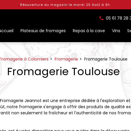
Réouverture du magasin le mardi 25 Août à 9h.
05 61 78 28 
Accueil
Plateaux de fromages
Repas à la cave
Vins
S
Fromagerie à Colomiers
Fromagerie
Fromagerie Toulouse
Fromagerie Toulouse
 Fromagerie Jeannot est une entreprise dédiée à l'exploration et
, notre fromagerie s'engage à offrir des produits de qualité e
tit non seulement la fraîcheur et l'authenticité de nos fromage