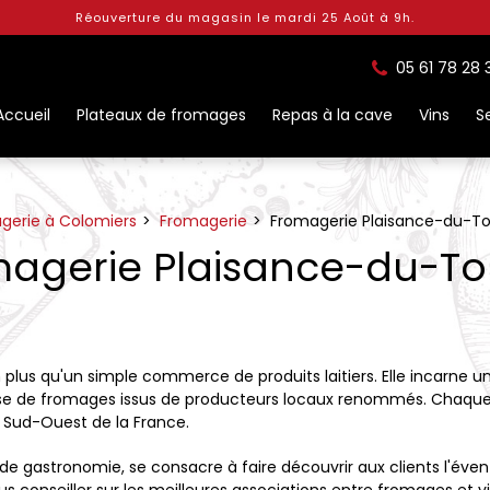
Réouverture du magasin le mardi 25 Août à 9h.
05 61 78 28 
Accueil
Plateaux de fromages
Repas à la cave
Vins
S
gerie à Colomiers
Fromagerie
Fromagerie Plaisance-du-T
magerie Plaisance-du-T
 plus qu'un simple commerce de produits laitiers. Elle incarne un
use de fromages issus de producteurs locaux renommés. Chaque 
du Sud-Ouest de la France.
e gastronomie, se consacre à faire découvrir aux clients l'éven