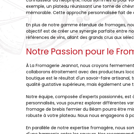
connaisseur ou néophyte, nous sommes là pour vous 
exemple, un plateau réunissant une tome de chèvre
mémorable. Cette approche personnalisée fait de 
En plus de notre gamme étendue de fromages, nous 
objectif est de créer une synergie parfaite entre no
références de vins, allant des grands crus aux séle
Notre Passion pour le Fr
À La Fromagerie Jeannot, nous croyons fermement 
collaborons étroitement avec des producteurs loca
boutique est le résultat d'un savoir-faire artisan
qualité gustative supérieure, mais également une tr
Notre équipe, composée d'experts passionnés, est 
personnalisés, vous pourrez explorer différentes var
fromage de brebis fermier du Béarn pourra être mis
robuste à votre plateau. Nous nous engageons à pa
En parallèle de notre expertise fromagère, nous s