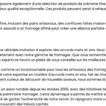
sons également d'une sélection de produits de crèmerie fine. Vo
 leur qualité exceptionnelle. Ces produits peuvent servir à rehaus
e, incluant des pains artisanaux, des confitures faites maiso
 associé à un fromage affiné peut créer une alliance parfaite qui 
ne véritable invitation à explorer des accords mets et vins. No
arfaitement avec notre gamme de fromages. Que vous recherchi
xperts se feront un plaisir de vous conseiller sur les meilleures 
e comme un incontournable pour tous les amoureux des fromages
 à notre expertise en matière d'accords mets et vins, fait de c
nt curieux de découvrir de nouvelles saveurs, nous sommes là 
n essor notable depuis les années 2000, avec des initiatives t
otre patrimoine fromager. Cette dynamique a permis de mettre 
 de goûter l'authenticité de notre terroir. En rejoignant notre
découvrant des trésors cachés.