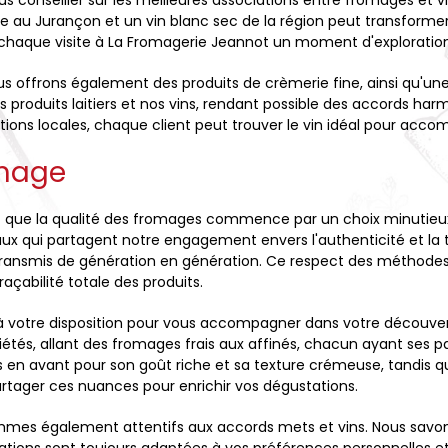
conseiller sur les meilleures associations entre fromages et vin
 au Jurançon et un vin blanc sec de la région peut transformer
chaque visite à La Fromagerie Jeannot un moment d'exploration
offrons également des produits de crèmerie fine, ainsi qu'un
s produits laitiers et nos vins, rendant possible des accords harm
ctions locales, chaque client peut trouver le vin idéal pour acc
omage
que la qualité des fromages commence par un choix minutieux
ux qui partagent notre engagement envers l'authenticité et la
al, transmis de génération en génération. Ce respect des méthod
açabilité totale des produits.
à votre disposition pour vous accompagner dans votre découver
iétés, allant des fromages frais aux affinés, chacun ayant ses par
 en avant pour son goût riche et sa texture crémeuse, tandis q
rtager ces nuances pour enrichir vos dégustations.
ommes également attentifs aux accords mets et vins. Nous savon