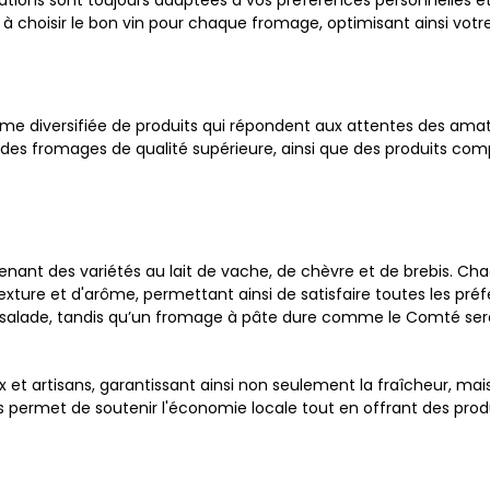
ions sont toujours adaptées à vos préférences personnelles et 
 choisir le bon vin pour chaque fromage, optimisant ainsi votr
 diversifiée de produits qui répondent aux attentes des amate
des fromages de qualité supérieure, ainsi que des produits comp
enant des variétés au lait de vache, de chèvre et de brebis. C
exture et d'arôme, permettant ainsi de satisfaire toutes les pr
salade, tandis qu’un fromage à pâte dure comme le Comté sera
 et artisans, garantissant ainsi non seulement la fraîcheur, m
us permet de soutenir l'économie locale tout en offrant des produ