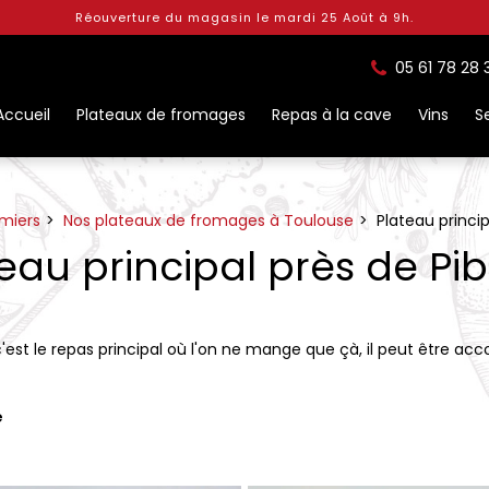
Réouverture du magasin le mardi 25 Août à 9h.
05 61 78 28 
Accueil
Plateaux de fromages
Repas à la cave
Vins
S
miers
Nos plateaux de fromages à Toulouse
Plateau princip
eau principal près de Pi
i c'est le repas principal où l'on ne mange que çà, il peut être ac
e