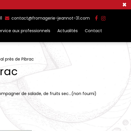
×
31
contact@fromagerie-jeannot-31.com
ervice aux professionnels
Actualités
Contact
al près de Pibrac
brac
compagner de salade, de fruits sec...(non fourni)